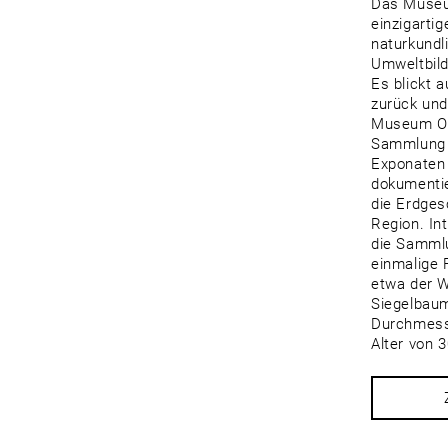
Das Museu
einzigarti
naturkund
Umweltbil
Es blickt 
zurück und
Museum Os
Sammlung 
Exponaten 
dokumentie
die Erdges
Region. In
die Sammlu
einmalige 
etwa der 
Siegelbaume
Durchmess
Alter von 