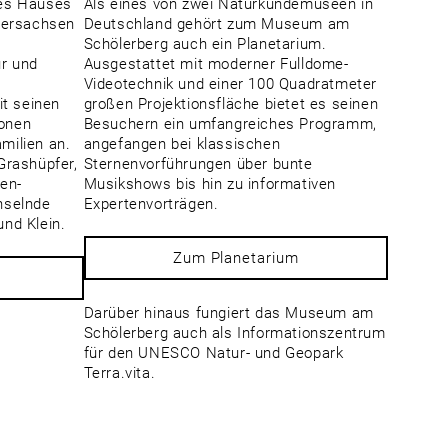
es Hauses
Als eines von zwei Naturkundemuseen in
dersachsen
Deutschland gehört zum Museum am
Schölerberg auch ein Planetarium.
r und
Ausgestattet mit moderner Fulldome-
Videotechnik und einer 100 Quadratmeter
it seinen
großen Projektionsfläche bietet es seinen
ionen
Besuchern ein umfangreiches Programm,
amilien an.
angefangen bei klassischen
Grashüpfer,
Sternenvorführungen über bunte
hen-
Musikshows bis hin zu informativen
hselnde
Expertenvorträgen.
nd Klein.
Zum Planetarium
Darüber hinaus fungiert das Museum am
Schölerberg auch als Informationszentrum
für den UNESCO Natur- und Geopark
Terra.vita.