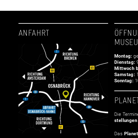
ANFAHRT
ÖFFNU
MUSE
Montag:
ge
Dienstag:
9
Mittwoch b
Samstag:
1
Sonntag:
10
PLANE
Die Termin
stellungen
Das
Plane