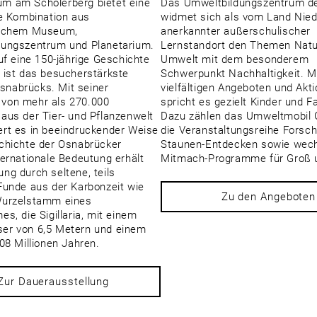
m am Schölerberg bietet eine
Das Umweltbildungszentrum d
ge Kombination aus
widmet sich als vom Land Nie
lichem Museum,
anerkannter außerschulischer
dungszentrum und Planetarium.
Lernstandort den Themen Natu
auf eine 150-jährige Geschichte
Umwelt mit dem besonderem
 ist das besucherstärkste
Schwerpunkt Nachhaltigkeit. M
nabrücks. Mit seiner
vielfältigen Angeboten und Akt
von mehr als 270.000
spricht es gezielt Kinder und F
aus der Tier- und Pflanzenwelt
Dazu zählen das Umweltmobil 
rt es in beeindruckender Weise
die Veranstaltungsreihe Forsc
chichte der Osnabrücker
Staunen-Entdecken sowie wec
ternationale Bedeutung erhält
Mitmach-Programme für Groß u
ng durch seltene, teils
Funde aus der Karbonzeit wie
Zu den Angeboten
Wurzelstamm eines
s, die Sigillaria, mit einem
er von 6,5 Metern und einem
308 Millionen Jahren.
Zur Dauerausstellung