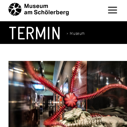
Zum
Inhalt
springen
Menü
TERMIN
> Museum