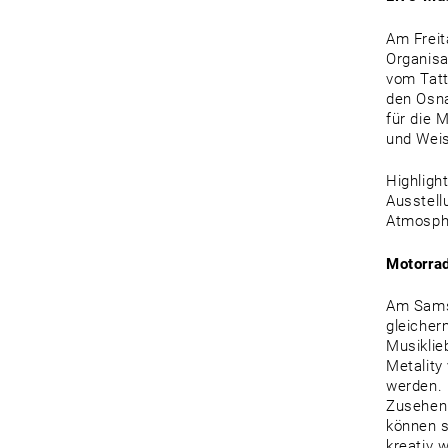
Am Freit
Organisa
vom Tatt
den Osna
für die 
und Wei
Highligh
Ausstell
Atmosphä
Motorra
Am Samst
gleicher
Musiklie
Metality
werden. 
Zusehen 
können s
kreativ 