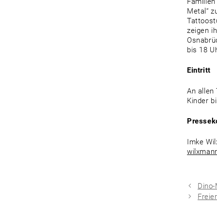
Familien
Metal“ z
Tattoost
zeigen i
Osnabrüc
bis 18 U
Eintritt
An allen
Kinder b
Pressek
Imke Wil
wilxman
Dino-
Freie