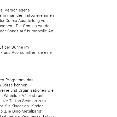
te: Verschiedene
 kann man den Tätowiererinnen
die Comic-Ausstellung von
ansehen. Die Comics wurden
 der Songs auf humorvolle Art
auf der Bühne im
k und Pop schaffen sie eine
ntes Programm, das
en-Börse können
ereine und Organisationen wie
 Wheels e.V.“ bestaunt
 Live-Tattoo-Session zum
s für Kinder an. Kinder
p „Die Dino-Metalband“
Teilnahme am Zeichenworkshop