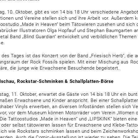
ag, 10. Oktober, gibt es von 14 bis 18 Uhr verschiedene Angebo
tionen und Vereine stellen sich und ihre Arbeit vor. Außerdem
oostudio „Made in Heaven“ beim Tätowieren zusehen und sich 
brücker Illustratoren Olga Hopfauf und Stephan Baumgarten 
Metal Band „Blind Guardian“ entwickelt und verbildlichen Themen
se.
t des Tages ist das Konzert von der Band „Friesisch Herb“, die 
ungsraum der Rock Fossils spielen. Mit einer Mischung aus Roc
re, die junge wie Erwachsene Besuchende begeistert.
dschau, Rockstar-Schminken & Schallplatten-Börse
ag, 11. Oktober, erwartet die Gäste von 14 bis 18 Uhr ein bu
maßen Erwachsene und Kinder anspricht. Bei einer Schallplatt
bhaber Vinyls erwerben, an diversen Infoständen stellen sich V
 vor, vor dem Museum können Motorräder vom Verein „Women on
Die Tattoostudios „Made in Heaven“ und „LIPSKINK“ bieten eine
oder selbst tätowieren lassen für Erwachsene und Klebe-Tattoo
ich wie Rockstars schminken lassen und beim Zeichenworksho
werden. Auch die Comic-Ausstellung ist wieder zu sehen. Die 