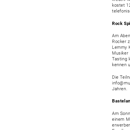
kostet 1
telefoni
Rock Spi
Am Abend
Rocker z
Lemmy Ki
Musiker 
Tasting 
kennen u
Die Teil
info@mus
Jahren.
Bastela
Am Sonnt
einem Me
erwerben