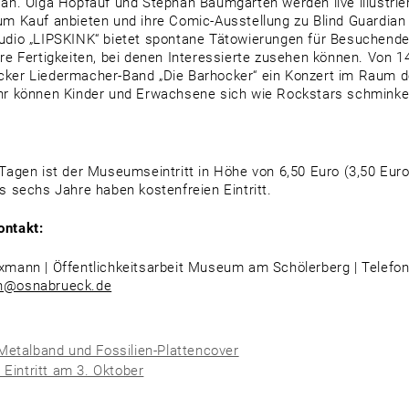
 an. Olga Hopfauf und Stephan Baumgarten werden live illustrie
um Kauf anbieten und ihre Comic-Ausstellung zu Blind Guardian
udio „LIPSKINK“ bietet spontane Tätowierungen für Besuchend
hre Fertigkeiten, bei denen Interessierte zusehen können. Von 14
ker Liedermacher-Band „Die Barhocker“ ein Konzert im Raum d
hr können Kinder und Erwachsene sich wie Rockstars schminke
 Tagen ist der Museumseintritt in Höhe von 6,50 Euro (3,50 Euro
is sechs Jahre haben kostenfreien Eintritt.
ontakt:
xmann | Öffentlichkeitsarbeit Museum am Schölerberg | Telefon
n@osnabrueck.de
Metalband und Fossilien-Plattencover
r Eintritt am 3. Oktober