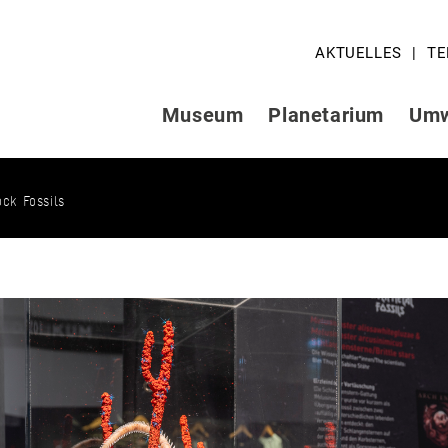
AKTUELLES
TE
Museum
Planetarium
Umw
ck Fossils