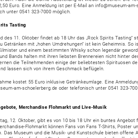
2,50 Euro. Eine Anmeldung ist per E-Mail an info@museum-am-
sch unter 0541 323-7000 möglich.
rits Tasting
 des 11. Oktober findet ab 18 Uhr das „Rock Spirits Tasting“ s
u Getränken mit „hohen Umdrehungen“ ist kein Geheimnis. So i
lmister und einem bestimmten Whisky schon legendär geworde
und Bands halten mit ihren liebsten Brennereien nicht hinter d
lernen die Teilnehmenden einige der beliebtesten Spirituosen d
nd lassen sich von ihrem Geschmack beflügeln.
nahme kostet 55 Euro inklusive Getränkeumlage. Eine Anmeldung
eum-am-schoelerberg.de oder telefonisch unter 0541 323-700
ngebote, Merchandise Flohmarkt und Live-Musik
ag, 12. Oktober, gibt es von 10 bis 18 Uhr ein buntes Angebot f
rchandise-Flohmarkt können Fans von Fans T-Shirts, Poster und
. Das Museum und die Musik- und Kunstschule bieten offene A