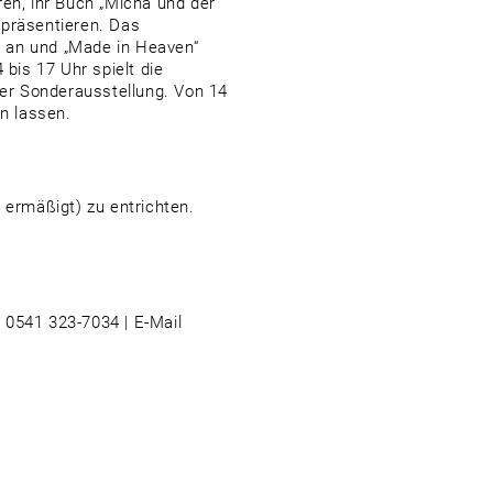
ren, ihr Buch „Micha und der
 präsentieren. Das
e an und „Made in Heaven“
 bis 17 Uhr spielt die
er Sonderausstellung. Von 14
n lassen.
 ermäßigt) zu entrichten.
 0541 323-7034 | E-Mail