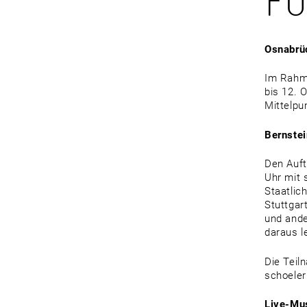
FO
Osnabrü
Im Rahme
bis 12. 
Mittelpu
Bernstei
Den Auft
Uhr mit 
Staatlic
Stuttgar
und ande
daraus l
Die Teil
schoeler
Live-Mus