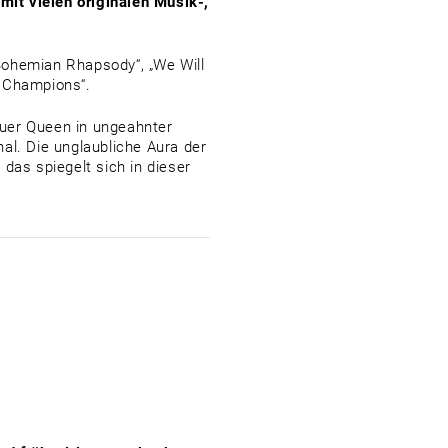
it vielen originalen Musik-,
Bohemian Rhapsody“, „We Will
e Champions“.
auer Queen in ungeahnter
al. Die unglaubliche Aura der
l das spiegelt sich in dieser