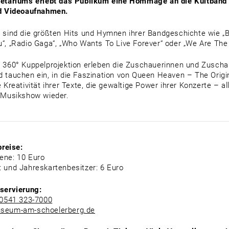
etariums erlebt das Publikum eine Hommage an die Kultband m
nd Videoaufnahmen.
 sind die größten Hits und Hymnen ihrer Bandgeschichte wie „
“, „Radio Gaga“, „Who Wants To Live Forever“ oder „We Are Th
 360° Kuppelprojektion erleben die Zuschauerinnen und Zusch
 tauchen ein, in die Faszination von Queen Heaven – The Origin
 Kreativität ihrer Texte, die gewaltige Power ihrer Konzerte – al
 Musikshow wieder.
preise:
ene: 10 Euro
 und Jahreskartenbesitzer: 6 Euro
servierung:
0541 323-7000
seum-am-schoelerberg.de