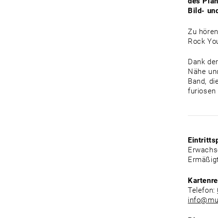
des Plan
Bild- u
Zu hören
Rock You
Dank der
Nähe und
Band, die
furiosen
Eintritts
Erwachs
Ermäßigt
Kartenre
Telefon:
info@mu