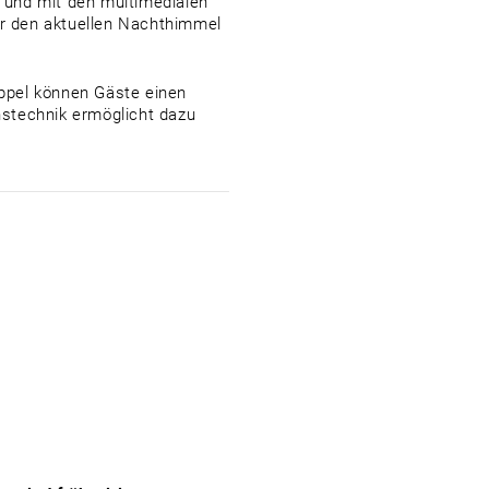
 und mit den multimedialen
er den aktuellen Nachthimmel
ppel können Gäste einen
stechnik ermöglicht dazu