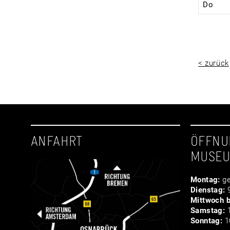
Do
< zurück
ANFAHRT
ÖFFNU
MUSE
Montag:
ge
Dienstag:
9
Mittwoch b
Samstag:
1
Sonntag:
10