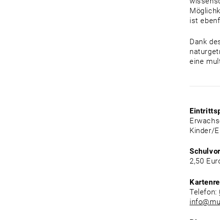
wissensc
Möglichk
ist ebenf
Dank des
naturget
eine mul
Eintritts
Erwachse
Kinder/E
Schulvo
2,50 Eur
Kartenre
Telefon:
info@mu