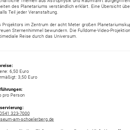
haftliche Themen aus Astrophysik und Raumfahrt aufgegriffen
eiten des Planetariums verständlich erklärt. Eine Übersicht üb
alls Teil jeder Veranstaltung.
 Projektors im Zentrum der acht Meter großen Planetariumsku
reuen Sternenhimmel bewundern. Die Fulldome-Video-Projektion
timediale Reise durch das Universum.
preise:
ne: 6,50 Euro
rmäßigt: 3,50 Euro
rführungen:
o pro Person
servierung:
0541 323-7000
seum-am-schoelerberg.de