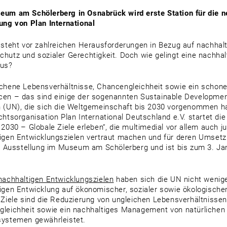
um am Schölerberg in Osnabrück wird erste Station für die n
ung von Plan International
 steht vor zahlreichen Herausforderungen in Bezug auf nachhalt
hutz und sozialer Gerechtigkeit. Doch wie gelingt eine nachha
bus?
chene Lebensverhältnisse, Chancengleichheit sowie ein scho
en – das sind einige der sogenannten Sustainable Developmen
 (UN), die sich die Weltgemeinschaft bis 2030 vorgenommen ha
chtsorganisation Plan International Deutschland e.V. startet d
 2030 – Globale Ziele erleben“, die multimedial vor allem auch
igen Entwicklungszielen vertraut machen und für deren Umsetzu
ie Ausstellung im Museum am Schölerberg und ist bis zum 3. Ja
nachhaltigen Entwicklungszielen
haben sich die UN nicht wenige
igen Entwicklung auf ökonomischer, sozialer sowie ökologisc
 Ziele sind die Reduzierung von ungleichen Lebensverhältnissen
leichheit sowie ein nachhaltiges Management von natürlichen
ystemen gewährleistet.