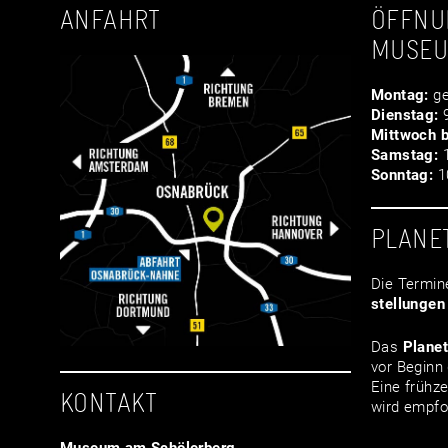
ANFAHRT
ÖFFNU
MUSE
Montag:
ge
Dienstag:
9
Mittwoch b
Samstag:
1
Sonntag:
10
PLANE
Die Termin
stellungen
Das
Plane
vor Beginn 
Eine frühze
KONTAKT
wird empfo
Museum am Schölerberg