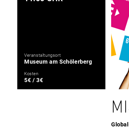
Veranstaltungsort
Museum am Schölerberg
Kosten
5€ / 3€
MI
Global