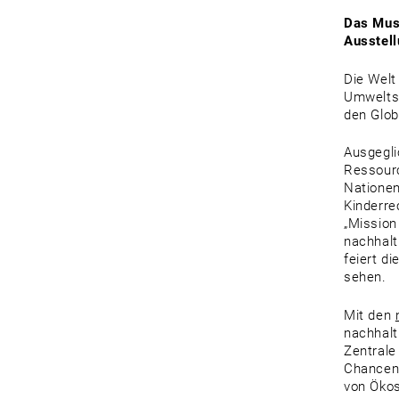
Das Muse
Ausstell
Die Welt
Umweltsc
den Glo
Ausgegli
Ressourc
Nationen
Kinderre
„Mission
nachhalt
feiert d
sehen.
Mit den
nachhalt
Zentrale
Chanceng
von Ökos