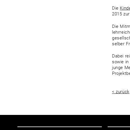
Die
Kind
2015 zur
Die Mitm
lehrreic
gesellsc
selber F
Dabei re
sowie in
junge Me
Projektb
< zurück