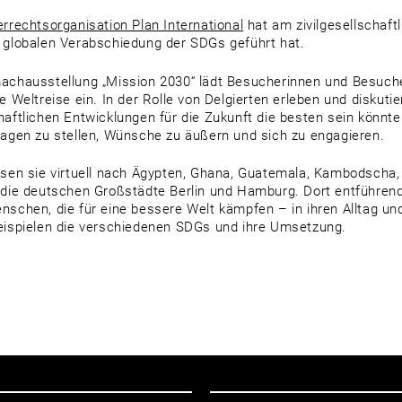
errechtsorganisation Plan International
hat am zivilgesellschaft
 globalen Verabschiedung der SDGs geführt hat.
achausstellung „Mission 2030“ lädt Besucherinnen und Besuche
he Weltreise ein. In der Rolle von Delgierten erleben und diskuti
haftlichen Entwicklungen für die Zukunft die besten sein könnte
ragen zu stellen, Wünsche zu äußern und sich zu engagieren.
isen sie virtuell nach Ägypten, Ghana, Guatemala, Kambodscha
 die deutschen Großstädte Berlin und Hamburg. Dort entführend
nschen, die für eine bessere Welt kämpfen – in ihren Alltag un
eispielen die verschiedenen SDGs und ihre Umsetzung.