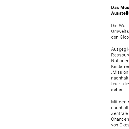
Das Muse
Ausstell
Die Welt
Umweltsc
den Glo
Ausgegli
Ressourc
Nationen
Kinderre
„Mission
nachhalt
feiert d
sehen.
Mit den
nachhalt
Zentrale
Chanceng
von Ökos