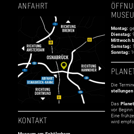
ANFAHRT
ÖFFNU
MUSE
Montag:
ge
Dienstag:
9
Mittwoch b
Samstag:
1
Sonntag:
10
PLANE
Die Termin
stellungen
Das
Plane
vor Beginn 
Eine frühze
KONTAKT
wird empfo
Museum am Schölerberg