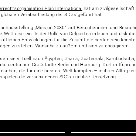
errechtsorganisation Plan International
hat am zivilgesellschaft
 globalen Verabschiedung der SDGs geführt hat.
achausstellung „Mission 2030“ lädt Besucherinnen und Besuche
he Weltreise ein. In der Rolle von Delgierten erleben und diskuti
haftlichen Entwicklungen für die Zukunft die besten sein könnte
ragen zu stellen, Wünsche zu äußern und sich zu engagieren.
isen sie virtuell nach Ägypten, Ghana, Guatemala, Kambodscha
 die deutschen Großstädte Berlin und Hamburg. Dort entführend
nschen, die für eine bessere Welt kämpfen – in ihren Alltag un
eispielen die verschiedenen SDGs und ihre Umsetzung.