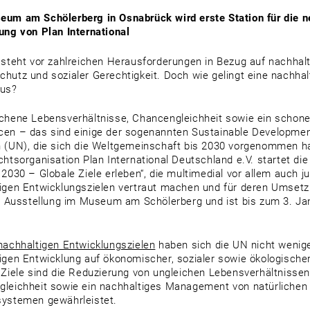
um am Schölerberg in Osnabrück wird erste Station für die n
ung von Plan International
 steht vor zahlreichen Herausforderungen in Bezug auf nachhalt
hutz und sozialer Gerechtigkeit. Doch wie gelingt eine nachha
bus?
chene Lebensverhältnisse, Chancengleichheit sowie ein scho
en – das sind einige der sogenannten Sustainable Developmen
 (UN), die sich die Weltgemeinschaft bis 2030 vorgenommen ha
chtsorganisation Plan International Deutschland e.V. startet d
 2030 – Globale Ziele erleben“, die multimedial vor allem auch
igen Entwicklungszielen vertraut machen und für deren Umsetzu
ie Ausstellung im Museum am Schölerberg und ist bis zum 3. Ja
nachhaltigen Entwicklungszielen
haben sich die UN nicht wenige
igen Entwicklung auf ökonomischer, sozialer sowie ökologisc
 Ziele sind die Reduzierung von ungleichen Lebensverhältnissen
leichheit sowie ein nachhaltiges Management von natürlichen
ystemen gewährleistet.