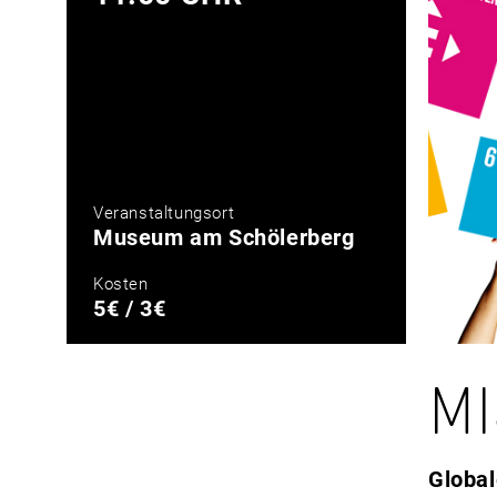
Veranstaltungsort
Museum am Schölerberg
Kosten
5€ / 3€
MI
Global