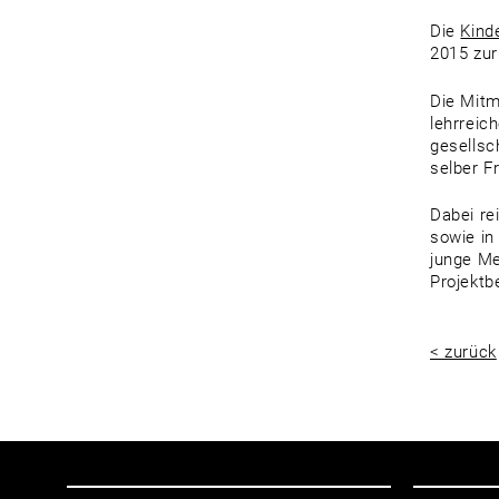
Die
Kind
2015 zur
Die Mitm
lehrreic
gesellsc
selber F
Dabei re
sowie in
junge Me
Projektb
< zurück