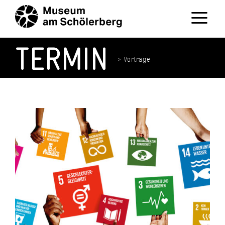
Zum
Inhalt
springen
Menü
TERMIN
> Vorträge