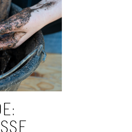
E:
SE W