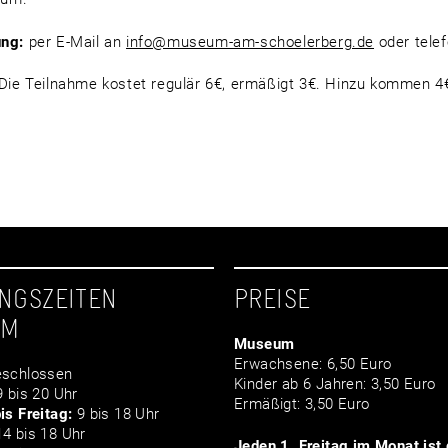
ng:
per E-Mail an
info@museum-am-schoelerberg.de
oder tele
Die Teilnahme kostet regulär 6€, ermäßigt 3€. Hinzu kommen 4€
NGSZEITEN
PREISE
UM
Museum
Erwachsene: 6,50 Euro
schlossen
Kinder ab 6 Jahren: 3,50 Euro
 bis 20 Uhr
Ermäßigt: 3,50 Euro
is Freitag:
9 bis 18 Uhr
4 bis 18 Uhr
Jeden 1. Freitag im Monat ist d