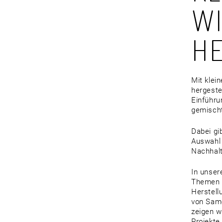
IR
ER
Mit klei
hergeste
Einführu
gemisch
Dabei gi
Auswahl 
Nachhalt
In unser
Themen r
Herstell
von Same
zeigen w
Projekte