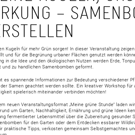
KUNG – SAMENBO
STELLEN
nen Kugeln für mehr Grün sorgen! In dieser Veranstaltung zeig
llt und für die Begrünung urbaner Flächen genutzt werden könn
ng in die Idee und den ökologischen Nutzen werden Erde, Ton
t und zu handlichen Samenbomben geformt.
bt es spannende Informationen zur Bedeutung verschiedener Pf
der Samen geachtet werden sollte. Ein kreativer Workshop für a
igkeit spielerisch miteinander verbinden möchten!
em neuen Veranstaltungsformat „Meine grüne Stunde“ laden wir
und um Garten, Nachhaltigkeit, Ernährung und grüne Ideen ken
ung fermentierter Lebensmittel über die Zubereitung gesunder 
nbomben für den Garten oder dem Entdecken essbarer Wildkräu
ir praktische Tipps, verkosten gemeinsam Selbstgemachtes und 
 um.