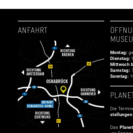
ANFAHRT
ÖFFNU
MUSE
Montag:
ge
Dienstag:
9
Mittwoch b
Samstag:
1
Sonntag:
10
PLANE
Die Termin
stellungen
Das
Plane