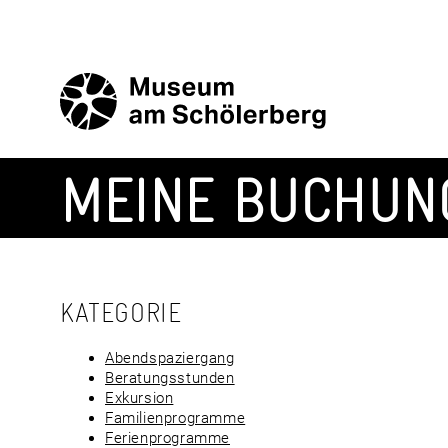
Zum
Inhalt
springen
MEINE BUCHUN
KATEGORIE
Abendspaziergang
Beratungsstunden
Exkursion
Familienprogramme
Ferienprogramme