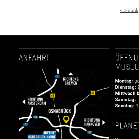
< zurück
ANFAHRT
ÖFFNU
MUSE
Montag:
ge
Dienstag:
9
Mittwoch b
Samstag:
1
Sonntag:
10
PLANE