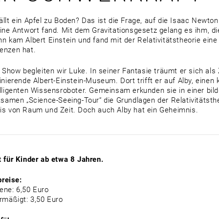
llt ein Apfel zu Boden? Das ist die Frage, auf die Isaac Newto
ine Antwort fand. Mit dem Gravitationsgesetz gelang es ihm, d
n kam Albert Einstein und fand mit der Relativitätstheorie eine 
enzen hat.
r Show begleiten wir Luke. In seiner Fantasie träumt er sich al
inierende Albert-Einstein-Museum. Dort trifft er auf Alby, einen 
lligenten Wissensroboter. Gemeinsam erkunden sie in einer bil
tsamen „Science-Seeing-Tour“ die Grundlagen der Relativitätsth
s von Raum und Zeit. Doch auch Alby hat ein Geheimnis.
 für Kinder ab etwa 8 Jahren.
preise:
ne: 6,50 Euro
rmäßigt: 3,50 Euro