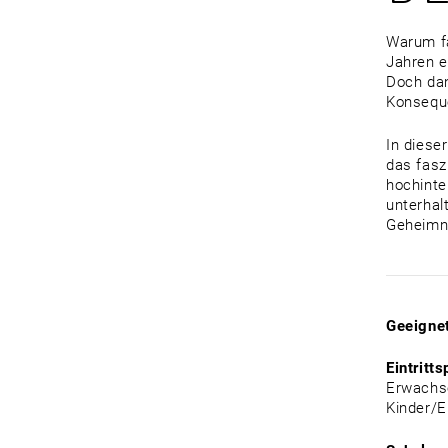
Warum fä
Jahren e
Doch dan
Konsequ
In diese
das fasz
hochinte
unterhal
Geheimni
Geeignet
Eintritts
Erwachse
Kinder/E