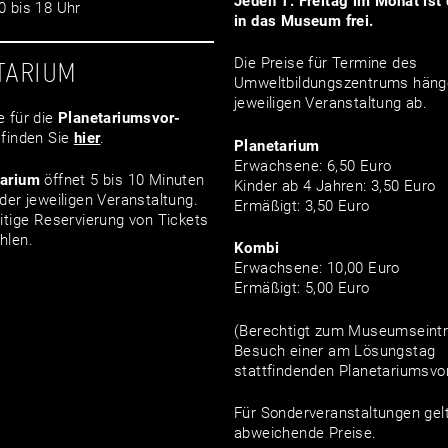
Jeden 1. Freitag im Monat ist d
 bis 18 Uhr
in das Museum frei.
Die Preise für Termine des
TARIUM
Umweltbildungszentrums häng
jeweiligen Veranstaltung ab.
e für die
Planetariumsvor­
finden Sie
hier
.
Planetarium
Erwachsene: 6,50 Euro
tarium
öffnet 5 bis 10 Minuten
Kinder ab 4 Jahren: 3,50 Euro
der jeweiligen Veranstaltung.
Ermäßigt: 3,50 Euro
itige Reservierung von Tickets
hlen.
Kombi
Erwachsene: 10,00 Euro
Ermäßigt: 5,00 Euro
(Berechtigt zum Museumseintri
Besuch einer am Lösungstag
stattfindenden Planetariumsvor
Für Sonderveranstaltungen gel
abweichende Preise.