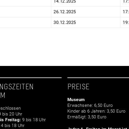
14.12.2025
17
26.12.2025
17
30.12.2025
19
NGSZEITEN
PREISE
UM
Museum
Erwachsene: 6,50 Euro
schlossen
Kinder ab 6 Jahren: 3,50 Euro
 bis 20 Uhr
Ermäßigt: 3,50 Euro
is Freitag:
9 bis 18 Uhr
4 bis 18 Uhr