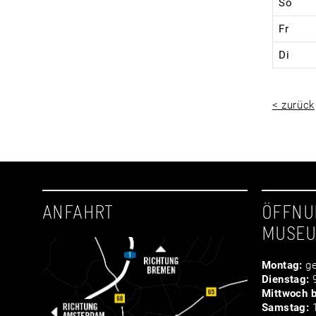
So
Fr
Di
< zurück
ANFAHRT
ÖFFNU
MUSE
Montag:
ge
Dienstag:
9
Mittwoch b
Samstag:
1