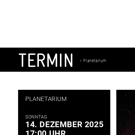
Zum
Inhalt
springen
TERMIN
> Planetarium
PLANETARIUM
SONNTAG
14. DEZEMBER 2025
17:00 UHR