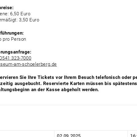
preise:
ne: 6,50 Euro
rmäßigt: 3,50 Euro
rführungen:
o pro Person
erungsanfrage:
0541 323-7000
seum-am-schoelerberg.de
servieren Sie Ihre Tickets vor Ihrem Besuch telefonisch oder p
hzeitig ausgebucht. Reservierte Karten müssen bis spätesten
ltungsbeginn an der Kasse abgeholt werden.
:
02.09.2025
16