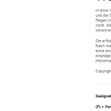
In einer
und die 
fliegen 
nicht. A
verschw
Die erfo
Nach meh
extra ei
einprägs
Heinzman
Copyrigh
Geeignet
(F) = Fa