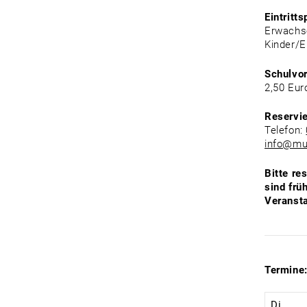
Eintritts
Erwachse
Kinder/E
Schulvo
2,50 Eur
Reservi
Telefon:
info@mu
Bitte re
sind frü
Veransta
Termine
Di