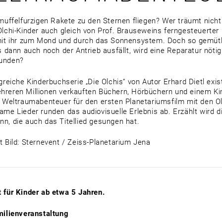
 muffelfurzigen Rakete zu den Sternen fliegen? Wer träumt nich
Olchi-Kinder auch gleich von Prof. Brauseweins ferngesteuerter 
mit ihr zum Mond und durch das Sonnensystem. Doch so gemütli
ls dann auch noch der Antrieb ausfällt, wird eine Reparatur nötig
unden?
lgreiche Kinderbuchserie „Die Olchis“ von Autor Erhard Dietl exis
reren Millionen verkauften Büchern, Hörbüchern und einem Kino
n Weltraumabenteuer für den ersten Planetariumsfilm mit den Ol
ame Lieder runden das audiovisuelle Erlebnis ab. Erzählt wird 
n, die auch das Titellied gesungen hat.
t Bild: Sternevent / Zeiss-Planetarium Jena
 für Kinder ab etwa 5 Jahren.
milienveranstaltung