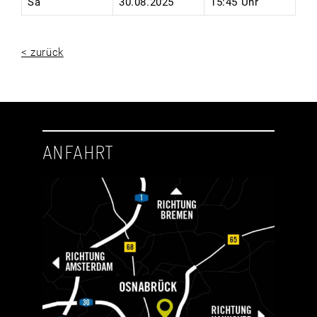
Sa
30.08.2025
15:45 Uhr
< zurück
ANFAHRT