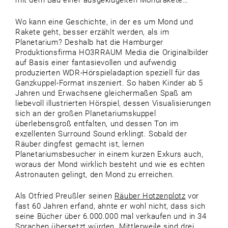
mit dem Bau einer ausgeklügelten Mondrakete…
Wo kann eine Geschichte, in der es um Mond und
Rakete geht, besser erzählt werden, als im
Planetarium? Deshalb hat die Hamburger
Produktionsfirma HO3RRAUM Media die Originalbilder
auf Basis einer fantasievollen und aufwendig
produzierten WDR-Hörspieladaption speziell für das
Ganzkuppel-Format inszeniert. So haben Kinder ab 5
Jahren und Erwachsene gleichermaßen Spaß am
liebevoll illustrierten Hörspiel, dessen Visualisierungen
sich an der großen Planetariumskuppel
überlebensgroß entfalten, und dessen Ton im
exzellenten Surround Sound erklingt. Sobald der
Räuber dingfest gemacht ist, lernen
Planetariumsbesucher in einem kurzen Exkurs auch,
woraus der Mond wirklich besteht und wie es echten
Astronauten gelingt, den Mond zu erreichen.
Als Otfried Preußler seinen
Räuber Hotzenplotz
vor
fast 60 Jahren erfand, ahnte er wohl nicht, dass sich
seine Bücher über 6.000.000 mal verkaufen und in 34
Sprachen übersetzt würden. Mittlerweile sind drei