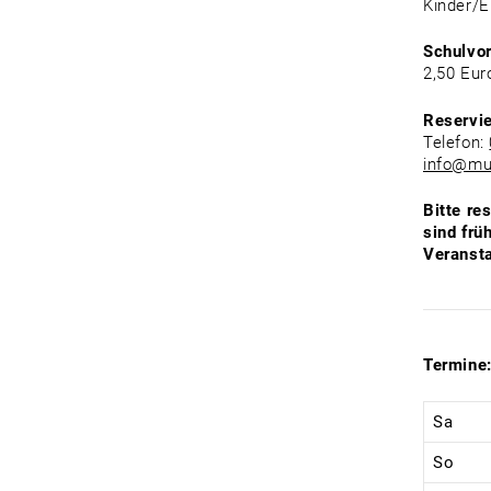
Kinder/E
Schulvo
2,50 Eur
Reservi
Telefon:
info@mu
Bitte re
sind frü
Veransta
Termine
Sa
So