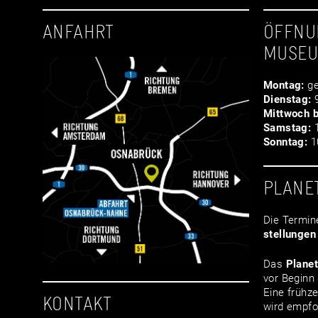
ANFAHRT
ÖFFNU
MUSE
Montag:
ge
Dienstag:
9
Mittwoch b
Samstag:
1
Sonntag:
10
PLANE
Die Termin
stellungen
Das
Plane
vor Beginn 
Eine frühze
KONTAKT
wird empfo