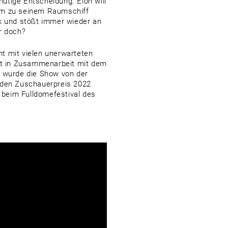
mutige Entscheidung. Elon will
aum zu seinem Raumschiff
ik und stößt immer wieder an
r doch?
cht mit vielen unerwarteten
rt in Zusammenarbeit mit dem
t wurde die Show von der
. den Zuschauerpreis 2022
 beim Fulldomefestival des