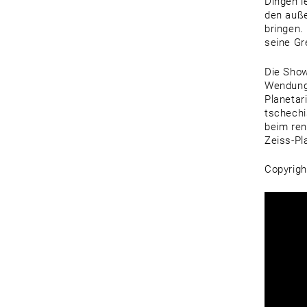
Dingen l
den auße
bringen.
seine Gr
Die Show
Wendunge
Planetar
tschechi
beim ren
Zeiss-Pl
Copyright
Video-
Player