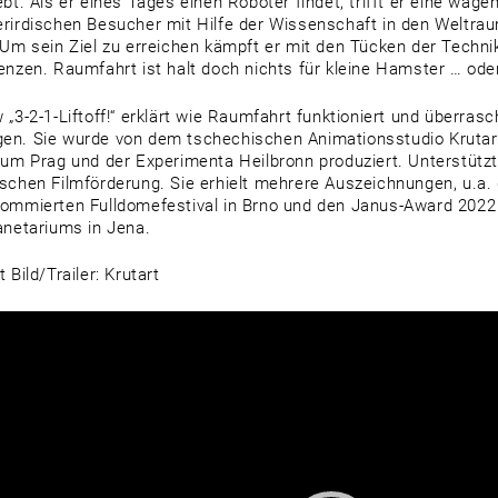
ebt. Als er eines Tages einen Roboter findet, trifft er eine wage
rirdischen Besucher mit Hilfe der Wissenschaft in den Weltr
 Um sein Ziel zu erreichen kämpft er mit den Tücken der Techn
enzen. Raumfahrt ist halt doch nichts für kleine Hamster … ode
 „3-2-1-Liftoff!“ erklärt wie Raumfahrt funktioniert und überras
n. Sie wurde von dem tschechischen Animationsstudio Kruta
ium Prag und der Experimenta Heilbronn produziert. Unterstütz
schen Filmförderung. Sie erhielt mehrere Auszeichnungen, u.a
ommierten Fulldomefestival in Brno und den Janus-Award 2022
anetariums in Jena.
 Bild/Trailer: Krutart