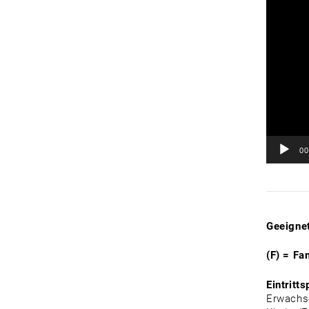
00
Geeignet
(F) = Fa
Eintritts
Erwachse