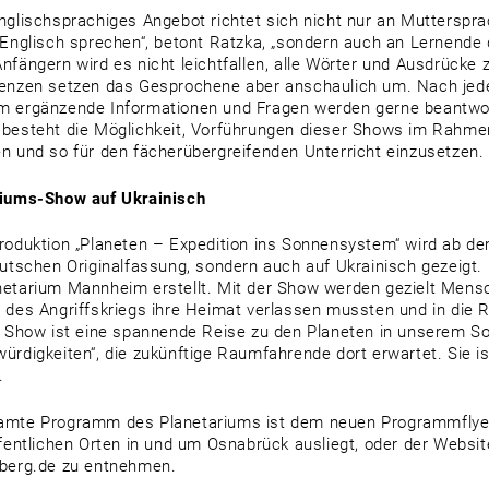
nglischsprachiges Angebot richtet sich nicht nur an Mutterspr
 Englisch sprechen“, betont Ratzka, „sondern auch an Lernende 
nfängern wird es nicht leichtfallen, alle Wörter und Ausdrücke 
enzen setzen das Gesprochene aber anschaulich um. Nach jede
 ergänzende Informationen und Fragen werden gerne beantwor
besteht die Möglichkeit, Vorführungen dieser Shows im Rahme
n und so für den fächerübergreifenden Unterricht einzusetzen.
riums-Show auf Ukrainisch
roduktion „Planeten – Expedition ins Sonnensystem“ wird ab de
eutschen Originalfassung, sondern auch auf Ukrainisch gezeigt
etarium Mannheim erstellt. Mit der Show werden gezielt Mens
 des Angriffskriegs ihre Heimat verlassen mussten und in di
e Show ist eine spannende Reise zu den Planeten in unserem S
ürdigkeiten“, die zukünftige Raumfahrende dort erwartet. Sie i
.
amte Programm des Planetariums ist dem neuen Programmflye
ffentlichen Orten in und um Osnabrück ausliegt, oder der Web
berg.de zu entnehmen.