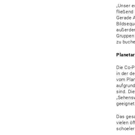
„Unser e
fließend
Gerade A
Bildsequ
außerdem
Gruppen 
zu buche
Planeta
Die Co-P
in der d
vom Plan
aufgrund
sind. Di
„Sehensw
geeignet
Das ges
vielen ö
schoeler