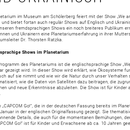
etarium im Museum am Schölerberg feiert mit der Show „We ar
 und bietet fortan auch regulär Shows auf Englisch und Ukraini
unseren fremdsprachigen Shows ein noch breiteres Publikum er
innen und Ukrainern eine Planetariumserfahrung in ihrer Mutter
iumsleiter Dr. Thorsten Ratzka.
hsprachige Shows im Planetarium
rogramm des Planetariums ist die englischsprachige Show „We
ar gezeigt wird. In dieser Show wird erklärt, wie Ökosysteme fu
ch auf sie nimmt und wie wir die Natur durch unser Verhalten 
matisiert, wie die Daten von Satelliten dazu beitragen, die zug
en und neue Erkenntnisse abzuleiten. Die Show ist für Kinder 
.
 „CAPCOM Go!“, die in der deutschen Fassung bereits im Planeta
Januar in der englischen Originalfassung gezeigt. Sie thematisi
annende Details, die auch für die momentanen Bemühungen, den
APCOM Go!“ ist für Kinder und Erwachsene ab ca. 10 Jahren gee