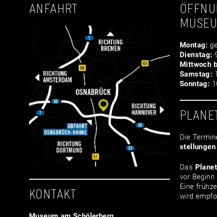
ANFAHRT
ÖFFNU
MUSE
Montag:
ge
Dienstag:
9
Mittwoch b
Samstag:
1
Sonntag:
10
PLANE
Die Termin
stellungen
Das
Plane
vor Beginn 
Eine frühze
KONTAKT
wird empfo
Museum am Schölerberg