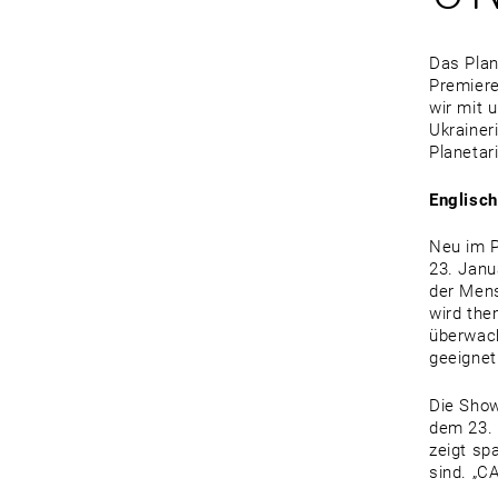
Das Plan
Premiere
wir mit 
Ukrainer
Planetar
Englisc
Neu im P
23. Janu
der Mens
wird the
überwach
geeignet
Die Show
dem 23. 
zeigt sp
sind. „C