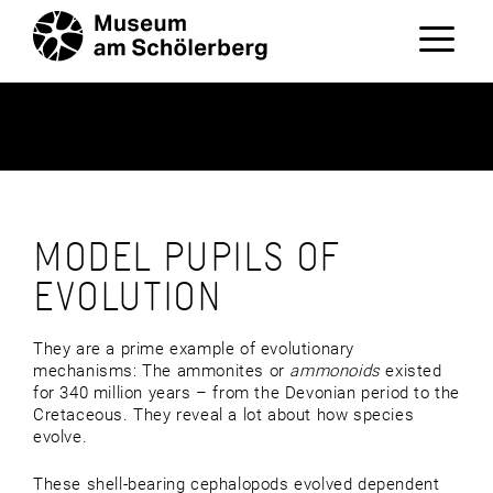
Zum
Inhalt
springen
Menü
MODEL PUPILS OF
EVOLUTION
They are a prime example of evolutionary
mechanisms: The ammonites or
ammonoids
existed
for 340 million years – from the Devonian period to the
Cretaceous. They reveal a lot about how species
evolve.
These shell-bearing cephalopods evolved dependent