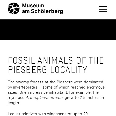
Zum
Inhalt
springen
Menü
FOSSIL ANIMALS OF THE
PIESBERG LOCALITY
The swamp forests at the Piesberg were dominated
by invertebrates – some of which reached enormous
sizes: One impressive inhabitant, for example, the
myriapod
Arthropleura armata
, grew to 2.5 metres in
length.
Locust relatives with wingspans of up to 20