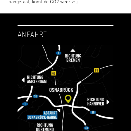
aangetast, komt de CO2 weer vrij.
ANFAHRT