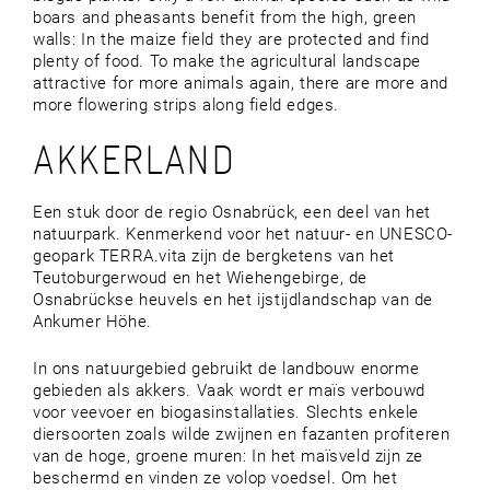
boars and pheasants benefit from the high, green
walls: In the maize field they are protected and find
plenty of food. To make the agricultural landscape
attractive for more animals again, there are more and
more flowering strips along field edges.
AKKERLAND
Een stuk door de regio Osnabrück, een deel van het
natuurpark. Kenmerkend voor het natuur- en UNESCO-
geopark TERRA.vita zijn de bergketens van het
Teutoburgerwoud en het Wiehengebirge, de
Osnabrückse heuvels en het ijstijdlandschap van de
Ankumer Höhe.
In ons natuurgebied gebruikt de landbouw enorme
gebieden als akkers. Vaak wordt er maïs verbouwd
voor veevoer en biogasinstallaties. Slechts enkele
diersoorten zoals wilde zwijnen en fazanten profiteren
van de hoge, groene muren: In het maïsveld zijn ze
beschermd en vinden ze volop voedsel. Om het