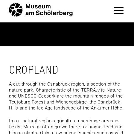
Zum
Inhalt
springen
Menü
CROPLAND
A cut through the Osnabrück region, a section of the
nature park. Characteristic of the TERRA.vita Nature
and UNESCO Geopark are the mountain ranges of the
Teutoburg Forest and Wiehengebirge, the Osnabrück
Hills and the Ice Age landscape of the Ankumer Höhe.
In our natural region, agriculture uses huge areas as
fields. Maize is often grown there for animal feed and
biogas plants. Only a few animal species such as wild