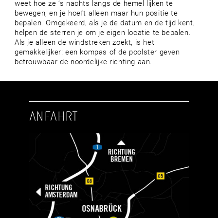
weet hoe ze ’s nachts langs de hemel lijken te
bewegen, en je hoeft alleen maar hun positie te
bepalen. Omgekeerd, als je de datum en de tijd kent,
helpen de sterren je om je eigen locatie te bepalen.
Als je alleen de windstreken zoekt, is het
gemakkelijker: een kompas of de poolster geven
betrouwbaar de noordelijke richting aan.
ANFAHRT